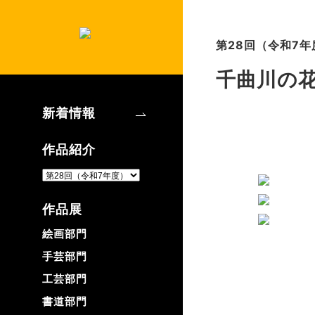
第28回（令和7年
千曲川の
新着情報
作品紹介
作品展
絵画部門
手芸部門
工芸部門
書道部門