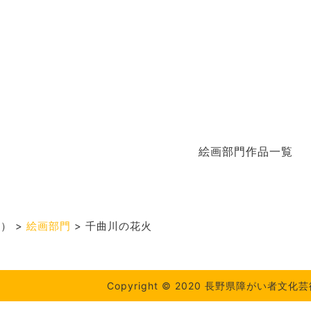
絵画部門作品一覧
度）
>
絵画部門
>
千曲川の花火
Copyright © 2020 長野県障がい者文