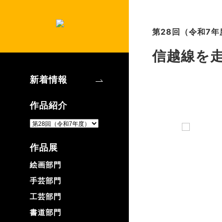
第28回（令和7年
信越線を
新着情報
作品紹介
作品展
絵画部門
手芸部門
工芸部門
書道部門