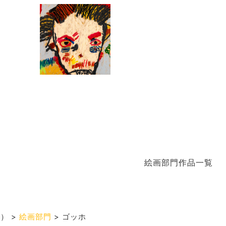
絵画部門作品一覧
度）
>
絵画部門
>
ゴッホ