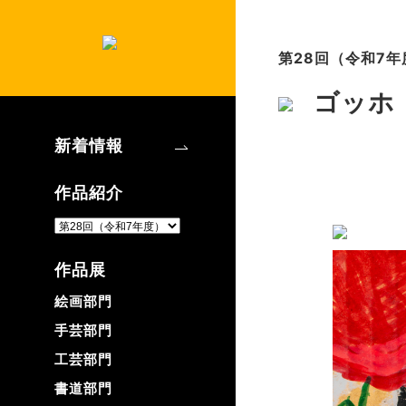
第28回（令和7年
ゴッホ
新着情報
作品紹介
作品展
絵画部門
手芸部門
工芸部門
書道部門