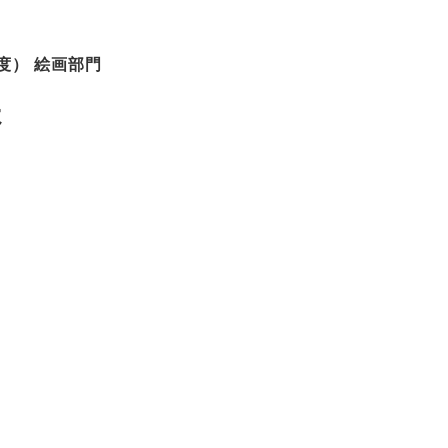
度） 絵画部門
ょ