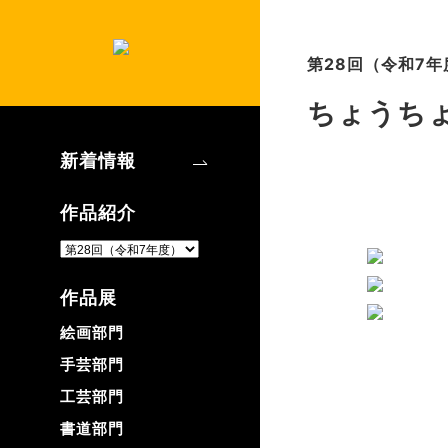
第28回（令和7年
ちょうち
新着情報
作品紹介
作品展
絵画部門
手芸部門
工芸部門
書道部門