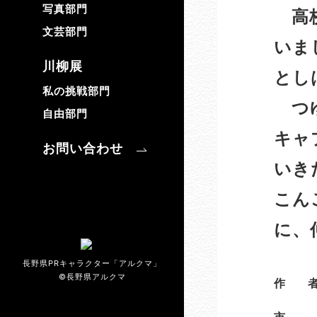
写真部門
高校
文芸部門
いま
川柳展
とし
私の挑戦部門
つゆ
自由部門
キャ
お問い合わせ
いき
こん
に、
長野県PRキャラクター「アルクマ」
©長野県アルクマ
作