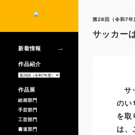
第28回（令和7年
サッカー
新着情報
作品紹介
サッ
作品展
絵画部門
のい
手芸部門
を取
工芸部門
は、
書道部門