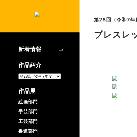
第28回（令和7年
ブレスレ
新着情報
作品紹介
作品展
絵画部門
手芸部門
工芸部門
書道部門