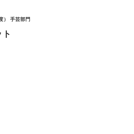
度） 手芸部門
ット