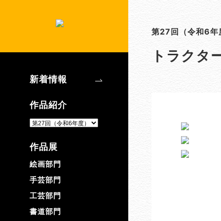
第27回（令和6年
トラクタ
新着情報
作品紹介
作品展
絵画部門
手芸部門
工芸部門
書道部門