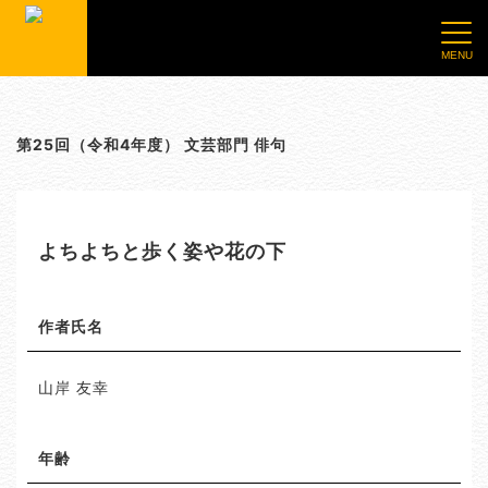
第25回（令和4年度） 文芸部門 俳句
よちよちと歩く姿や花の下
作者氏名
山岸 友幸
年齢