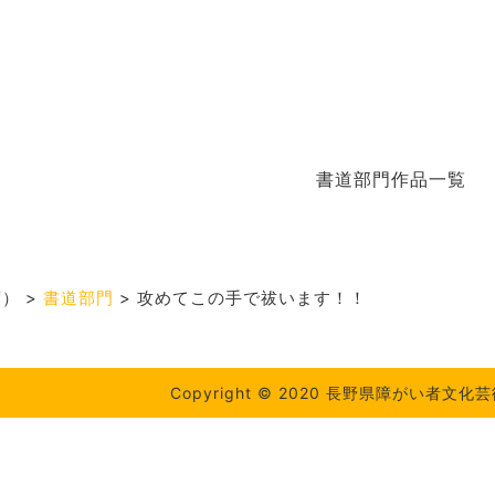
書道部門作品一覧
度）
>
書道部門
>
攻めてこの手で祓います！！
Copyright © 2020 長野県障がい者文