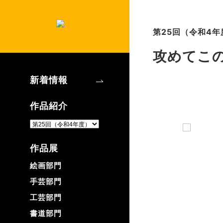
第25回（令和4年
攻めてこ
新着情報
作品紹介
作品展
絵画部門
手芸部門
工芸部門
書道部門