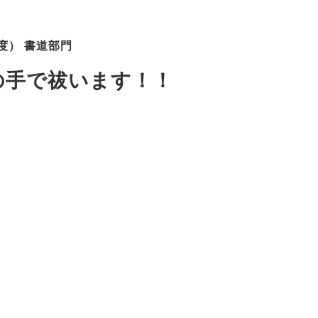
度） 書道部門
の手で祓います！！