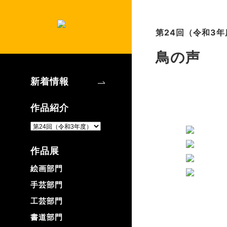
第24回（令和3年
鳥の声
新着情報
作品紹介
作品展
絵画部門
手芸部門
工芸部門
書道部門