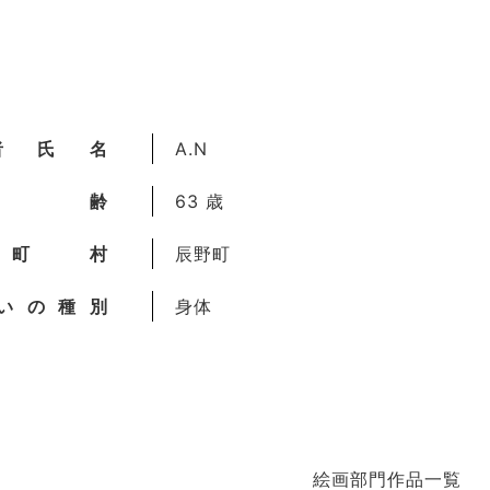
者氏名
A.N
年齢
63 歳
町村
辰野町
いの種別
身体
絵画部門作品一覧