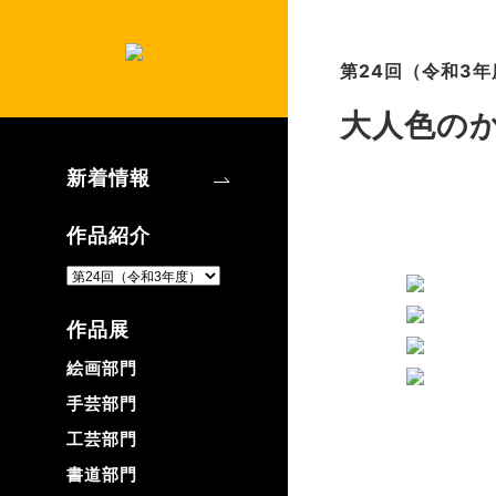
第24回（令和3年
大人色の
新着情報
作品紹介
作品展
絵画部門
手芸部門
工芸部門
書道部門