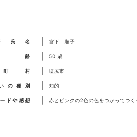
者氏名
宮下 順子
年齢
50 歳
町村
塩尻市
いの種別
知的
ードや感想
赤とピンクの2色の色をつかってつく