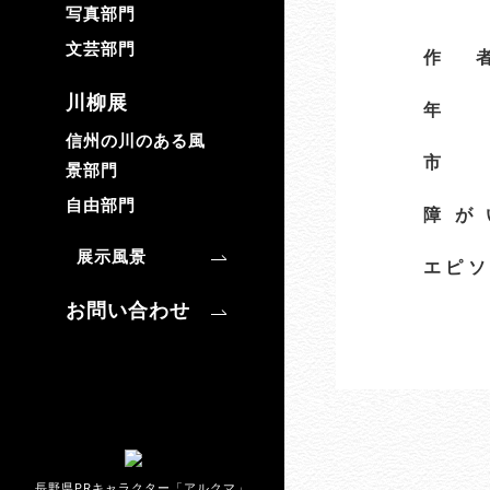
写真部門
文芸部門
作
川柳展
信州の川のある風
市
景部門
自由部門
障が
展示風景
エピソ
お問い合わせ
長野県PRキャラクター「アルクマ」