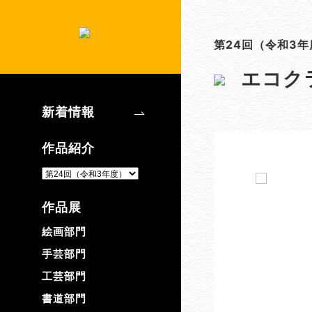
第24回（令和3年
エコク
新着情報
作品紹介
作品展
絵画部門
手芸部門
工芸部門
書道部門