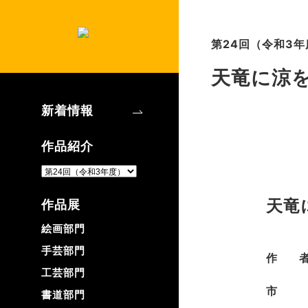
第24回（令和3
天竜に涼
新着情報
作品紹介
天竜
作品展
絵画部門
手芸部門
作
工芸部門
市
書道部門