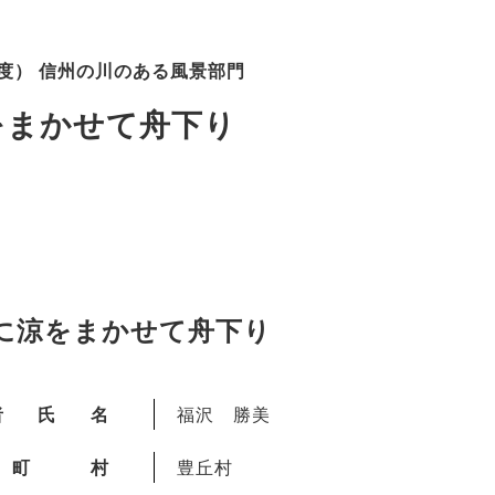
年度） 信州の川のある風景部門
をまかせて舟下り
に涼をまかせて舟下り
者氏名
福沢 勝美
町村
豊丘村