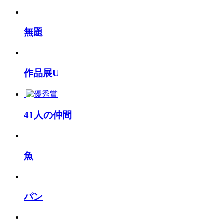
無題
作品展U
41人の仲間
魚
パン