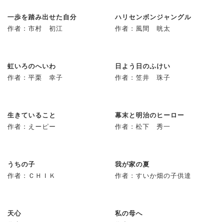
一歩を踏み出せた自分
ハリセンボンジャングル
作者：市村 初江
作者：風間 晄太
虹いろのへいわ
日よう日のふけい
作者：平栗 幸子
作者：笠井 珠子
生きていること
幕末と明治のヒーロー
作者：えーピー
作者：松下 秀一
うちの子
我が家の夏
作者：ＣＨＩＫ
作者：すいか畑の子供達
天心
私の母へ