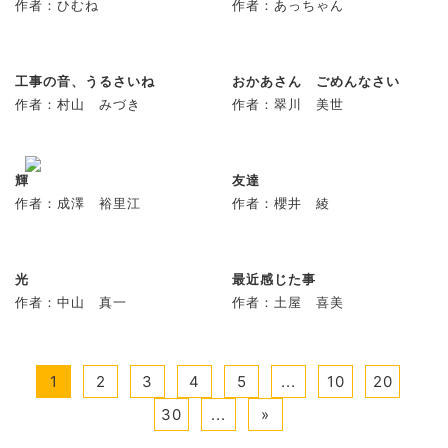
作者：ひむね
作者：あっちゃん
工事の音、うるさいね
おかあさん ごめんなさい
作者：村山 みづき
作者：翠川 美世
輝
友達
作者：成澤 裕里江
作者：櫻井 綾
光
最近感じた事
作者：中山 真一
作者：土屋 喜美
1
2
3
4
5
...
10
20
30
...
»