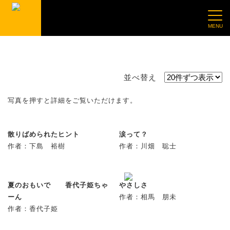
第27回（令和6年度）
並べ替え
写真を押すと詳細をご覧いただけます。
散りばめられたヒント
涙って？
作者：下島 裕樹
作者：川畑 聡士
夏のおもいで 香代子姫ちゃ
やさしさ
ーん
作者：相馬 朋未
作者：香代子姫