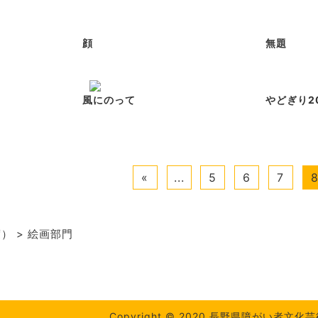
顔
無題
風にのって
やどぎり2
«
...
5
6
7
度）
>
絵画部門
Copyright © 2020 長野県障がい者文