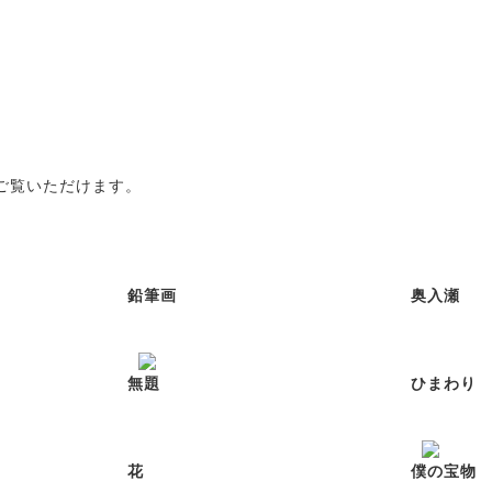
絵画部門
ご覧いただけます。
鉛筆画
奥入瀬
無題
ひまわり
花
僕の宝物